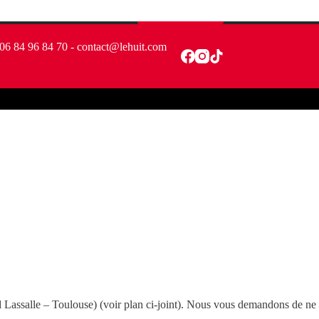
Nous rejoindre
06 84 96 84 70 - contact@lehuit.com
assalle – Toulouse) (voir plan ci-joint). Nous vous demandons de ne