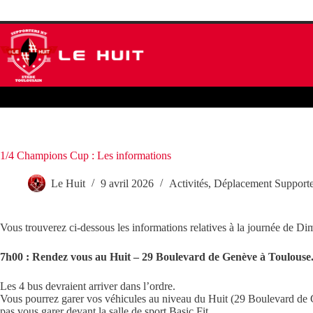
Passer
Le Huit
Actualités
Le Stade Toulousain
au
contenu
1/4 Champions Cup : Les informations
Le Huit
9 avril 2026
Activités
,
Déplacement Supporte
Vous trouverez ci-dessous les informations relatives à la journée de 
7h00 : Rendez vous au Huit – 29 Boulevard de Genève à Toulouse
Les 4 bus devraient arriver dans l’ordre.
Vous pourrez garer vos véhicules au niveau du Huit (29 Boulevard de
pas vous garer devant la salle de sport Basic Fit.