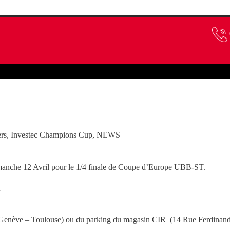
Supporters
Boutique
rs
,
Investec Champions Cup
,
NEWS
Dimanche 12 Avril pour le 1/4 finale de Coupe d’Europe UBB-ST.
.
 Genève – Toulouse) ou du parking du magasin CIR (14 Rue Ferdinand L