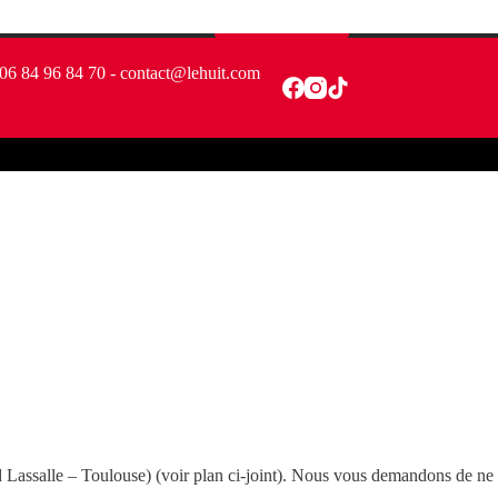
Nous rejoindre
06 84 96 84 70 - contact@lehuit.com
assalle – Toulouse) (voir plan ci-joint). Nous vous demandons de ne