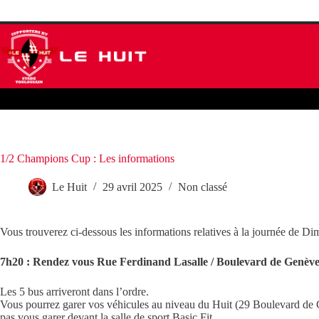
Passer
Le Huit
Actualités
Le Stade Toulousain
au
contenu
1/2 Champions Cup : Les informations
Le Huit
29 avril 2025
Non classé
Vous trouverez ci-dessous les informations relatives à la journée de 
7h20 : Rendez vous Rue Ferdinand Lasalle / Boulevard de Genève
Les 5 bus arriveront dans l’ordre.
Vous pourrez garer vos véhicules au niveau du Huit (29 Boulevard de
pas vous garer devant la salle de sport Basic Fit.