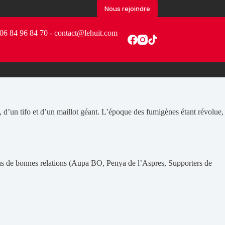
Nous rejoindre
06 84 96 84 70 - contact@lehuit.com
, d’un tifo et d’un maillot géant. L’époque des fumigènes étant révolue,
ons de bonnes relations (Aupa BO, Penya de l’Aspres, Supporters de