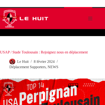
Passer
Nous rejoindre
au
contenu
USAP / Stade Toulousain : Rejoignez nous en déplacement
Le Huit
8 février 2024
Déplacement Supporters
,
NEWS